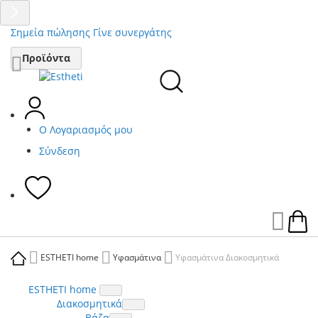
Σημεία πώλησης
Γίνε συνεργάτης
Μετάβαση
Προϊόντα
στο
περιεχόμενο
Ο Λογαριασμός μου
Σύνδεση
Ca
ESTHETI home
Υφασμάτινα
Υφασμάτινα Διακοσμητικά
ESTHETI home
Διακοσμητικά
Βάζα