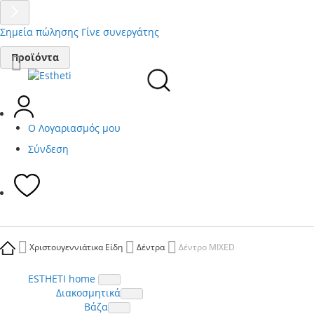
Σημεία πώλησης
Γίνε συνεργάτης
Μετάβαση
Προϊόντα
στο
περιεχόμενο
Ο Λογαριασμός μου
Σύνδεση
Χριστουγεννιάτικα Είδη
Δέντρα
Δέντρο MIXED
ESTHETI home
Διακοσμητικά
Βάζα