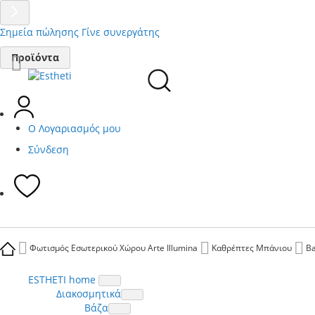
Σημεία πώλησης
Γίνε συνεργάτης
Μετάβαση
Προϊόντα
στο
περιεχόμενο
Ο Λογαριασμός μου
Σύνδεση
Φωτισμός Εσωτερικού Χώρου Arte Illumina
Καθρέπτες Μπάνιου
Ba
ESTHETI home
Διακοσμητικά
Βάζα