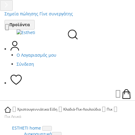
Σημεία πώλησης
Γίνε συνεργάτης
Μετάβαση
Προϊόντα
στο
περιεχόμενο
Ο Λογαριασμός μου
Σύνδεση
Ca
Χριστουγεννιάτικα Είδη
Κλαδιά-Πικ-Λουλούδια
Πικ
Πικ Λευκά
ESTHETI home
Διακοσμητικά