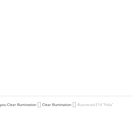
ου Clear Illumination
Clear Illumination
Φωτιστικά E14 "Folia"