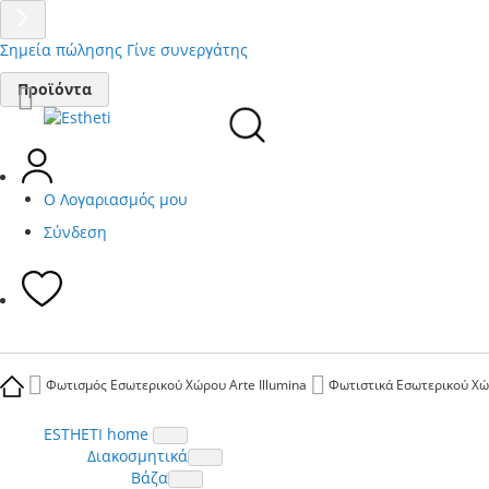
Σημεία πώλησης
Γίνε συνεργάτης
Μετάβαση
Προϊόντα
στο
περιεχόμενο
Ο Λογαριασμός μου
Σύνδεση
Φωτισμός Εσωτερικού Χώρου Arte Illumina
Φωτιστικά Εσωτερικού Χώρ
ESTHETI home
Διακοσμητικά
Βάζα