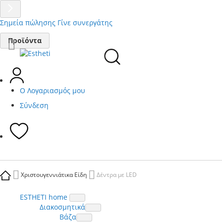
Σημεία πώλησης
Γίνε συνεργάτης
Μετάβαση
Προϊόντα
στο
περιεχόμενο
Ο Λογαριασμός μου
Σύνδεση
Χριστουγεννιάτικα Είδη
Δέντρα με LED
ESTHETI home
Διακοσμητικά
Βάζα