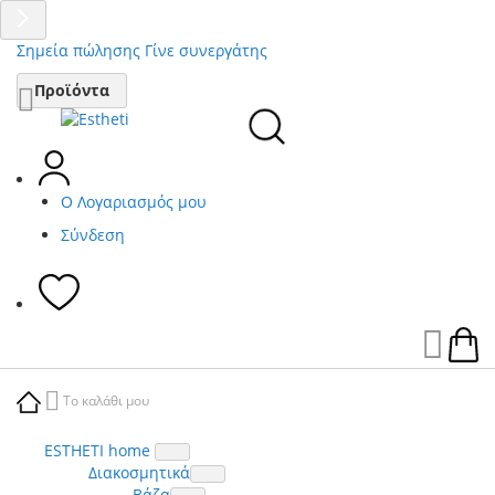
Σημεία πώλησης
Γίνε συνεργάτης
Μετάβαση
Προϊόντα
στο
περιεχόμενο
Ο Λογαριασμός μου
Σύνδεση
Ca
Το καλάθι μου
ESTHETI home
Διακοσμητικά
Βάζα