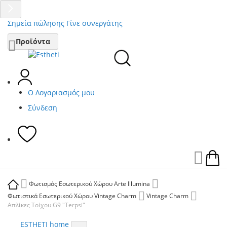
Σημεία πώλησης
Γίνε συνεργάτης
Μετάβαση
Προϊόντα
στο
περιεχόμενο
Ο Λογαριασμός μου
Σύνδεση
Ca
Φωτισμός Εσωτερικού Χώρου Arte Illumina
Φωτιστικά Εσωτερικού Χώρου Vintage Charm
Vintage Charm
Απλίκες Τοίχου G9 "Terpsi"
ESTHETI home