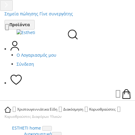
Σημεία πώλησης
Γίνε συνεργάτης
Μετάβαση
Προϊόντα
στο
περιεχόμενο
Ο Λογαριασμός μου
Σύνδεση
Ca
Χριστουγεννιάτικα Είδη
Διακόσμηση
Καρυοθραύστες
Καρυοθραύστες Διαφόρων Υλικών
ESTHETI home
Διακοσμητικά