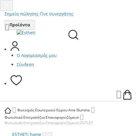
Σημεία πώλησης
Γίνε συνεργάτης
Μετάβαση
Προϊόντα
στο
περιεχόμενο
Ο Λογαριασμός μου
Σύνδεση
Ca
Φωτισμός Εσωτερικού Χώρου Arte Illumina
Φωτιστικά Επιτραπέζια Επαναφορτιζόμενα
Φωτιστικά Επιτραπέζια Επαναφορτιζόμενα OUTLET
ESTHETI home