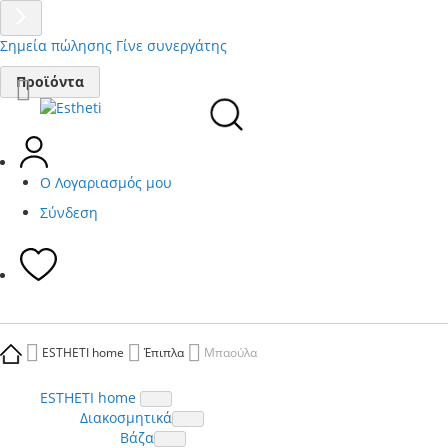
Σημεία πώλησης
Γίνε συνεργάτης
Μετάβαση
Προϊόντα
στο
περιεχόμενο
Ο Λογαριασμός μου
Σύνδεση
ESTHETI home
Έπιπλα
Μπαούλα
ESTHETI home
Διακοσμητικά
Βάζα