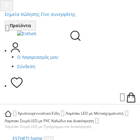
Σημεία πώλησης
Γίνε συνεργάτης
Μετάβαση
Προϊόντα
στο
περιεχόμενο
Ο Λογαριασμός μου
Σύνδεση
Ca
Χριστουγεννιάτικα Είδη
Λαμπάκι LED με Μετασχηματιστή
Λαμπακι Σειρά LED με PVC Καλώδιο και Διακόσμηση
Λαμπάκι Σειρά LED με Πρόγραμμα και Διακόσμηση
ESTHETI home