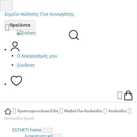
Σημεία πώλησης
Γίνε συνεργάτης
Μετάβαση
Προϊόντα
στο
περιεχόμενο
Ο Λογαριασμός μου
Σύνδεση
Ca
Χριστουγεννιάτικα Είδη
Κλαδιά-Πικ-Λουλούδια
Λουλούδια
Λουλούδια Χρυσά
ESTHETI home
Διακοσμητικά